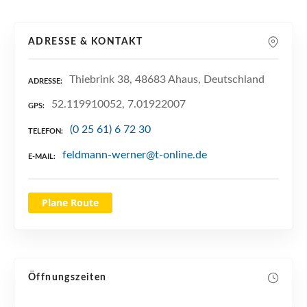
n
ADRESSE & KONTAKT
Thiebrink 38, 48683 Ahaus, Deutschland
ADRESSE
52.119910052, 7.01922007
GPS
(0 25 61) 6 72 30
TELEFON
feldmann-werner@t-online.de
E-MAIL
Plane Route
Öffnungszeiten