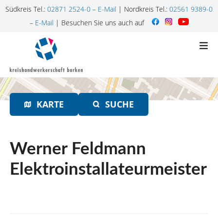
Südkreis Tel.:
02871 2524-0
–
E-Mail
| Nordkreis Tel.:
02561 9389-0
–
E-Mail
| Besuchen Sie uns auch auf
Z
u
m
I
n
h
KARTE
SUCHE
a
l
t
s
Werner Feldmann
p
r
Elektroinstallateurmeister
i
n
g
e