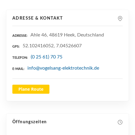
n
ADRESSE & KONTAKT
Ahle 46, 48619 Heek, Deutschland
ADRESSE
52.102416052, 7.04526607
GPS
(0 25 61) 70 75
TELEFON
info@vogelsang-elektrotechnik.de
E-MAIL
Plane Route
Öffnungszeiten