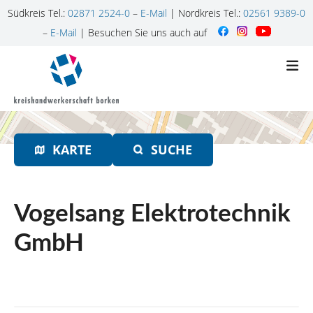
Südkreis Tel.:
02871 2524-0
–
E-Mail
| Nordkreis Tel.:
02561 9389-0
–
E-Mail
| Besuchen Sie uns auch auf
Z
u
m
I
n
h
KARTE
SUCHE
a
l
t
s
Vogelsang Elektrotechnik
p
r
GmbH
i
n
g
e