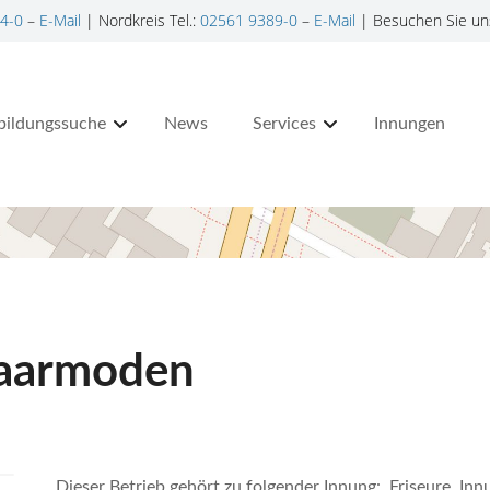
4-0
–
E-Mail
| Nordkreis Tel.:
02561 9389-0
–
E-Mail
| Besuchen Sie un
bildungssuche
News
Services
Innungen
Haarmoden
Dieser Betrieb gehört zu folgender Innung: Friseure, In