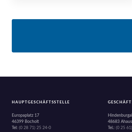
HAUPTGESCHÄFTSSTELLE
GESCHÄFT
Europaplatz 17
Hindenburgal
46399 Bocholt
48683 Ahaus
Tel:
(0 28 71) 25 24-0
Tel.:
(0 25 61