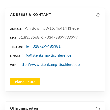
n
ADRESSE & KONTAKT
Am Böwing 9-15, 46414 Rhede
ADRESSE
51.8353568, 6.703478899999999
GPS
Tel.: 02872-9485381
TELEFON
info@stenkamp-tischlerei.de
E-MAIL
http://www.stenkamp-tischlerei.de
WEB
Plane Route
Öffnungszeiten