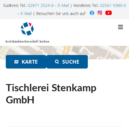
Südkreis Tel.:
02871 2524-0
–
E-Mail
| Nordkreis Tel.:
02561 9389-0
–
E-Mail
| Besuchen Sie uns auch auf
Z
u
m
I
n
h
KARTE
SUCHE
a
l
t
s
Tischlerei Stenkamp
p
r
GmbH
i
n
g
e