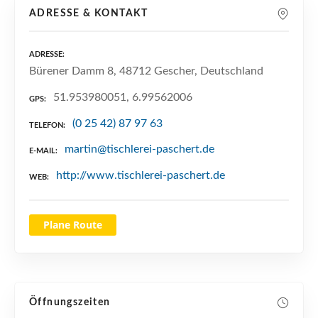
n
ADRESSE & KONTAKT
ADRESSE
Bürener Damm 8, 48712 Gescher, Deutschland
51.953980051, 6.99562006
GPS
(0 25 42) 87 97 63
TELEFON
martin@tischlerei-paschert.de
E-MAIL
http://www.tischlerei-paschert.de
WEB
Plane Route
Öffnungszeiten