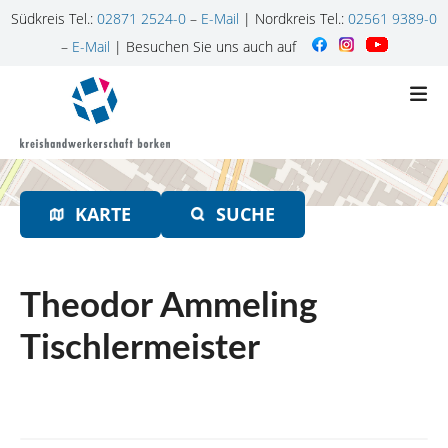
Südkreis Tel.:
02871 2524-0
–
E-Mail
| Nordkreis Tel.:
02561 9389-0
–
E-Mail
| Besuchen Sie uns auch auf
Z
u
m
I
n
h
KARTE
SUCHE
a
l
t
s
Theodor Ammeling
p
r
Tischlermeister
i
n
g
e