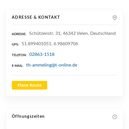
n
ADRESSE & KONTAKT
Schützenstr. 31, 46342 Velen, Deutschland
ADRESSE
51.899401051, 6.98609706
GPS
02863-1518
TELEFON
th-ammeling@t-online.de
E-MAIL
Plane Route
Öffnungszeiten