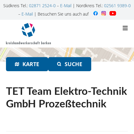
Südkreis Tel.:
02871 2524-0
–
E-Mail
| Nordkreis Tel.:
02561 9389-0
–
E-Mail
| Besuchen Sie uns auch auf
Z
u
m
I
n
h
KARTE
SUCHE
a
l
t
s
TET Team Elektro-Technik
p
r
GmbH Prozeßtechnik
i
n
g
e