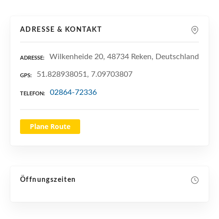
n
ADRESSE & KONTAKT
Wilkenheide 20, 48734 Reken, Deutschland
ADRESSE
51.828938051, 7.09703807
GPS
02864-72336
TELEFON
Plane Route
Öffnungszeiten