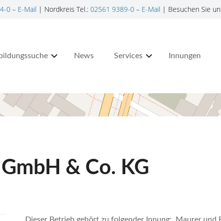
4-0
–
E-Mail
| Nordkreis Tel.:
02561 9389-0
–
E-Mail
| Besuchen Sie un
bildungssuche
News
Services
Innungen
t GmbH & Co. KG
Dieser Betrieb gehört zu folgender Innung: Maurer und