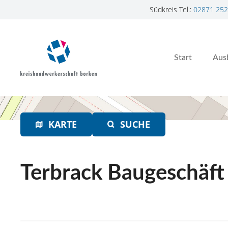
Südkreis Tel.:
02871 252
Z
u
m
Start
Aus
I
n
h
a
l
t
KARTE
SUCHE
s
p
r
Terbrack Baugeschäf
i
n
g
e
n