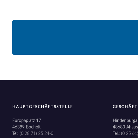
HAUPTGESCHÄFTSSTELLE
GESCHÄFT
Europaplatz 17
Hindenburgal
46399 Bocholt
48683 Ahaus
Tel:
(0 28 71) 25 24-0
Tel.:
(0 25 61