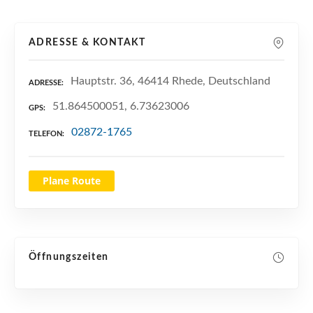
n
ADRESSE & KONTAKT
Hauptstr. 36, 46414 Rhede, Deutschland
ADRESSE
51.864500051, 6.73623006
GPS
02872-1765
TELEFON
Plane Route
Öffnungszeiten