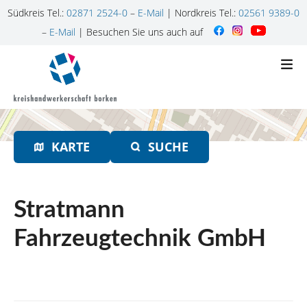
Südkreis Tel.:
02871 2524-0
–
E-Mail
| Nordkreis Tel.:
02561 9389-0
–
E-Mail
| Besuchen Sie uns auch auf
Z
u
m
I
n
h
KARTE
SUCHE
a
l
t
s
Stratmann
p
r
Fahrzeugtechnik GmbH
i
n
g
e