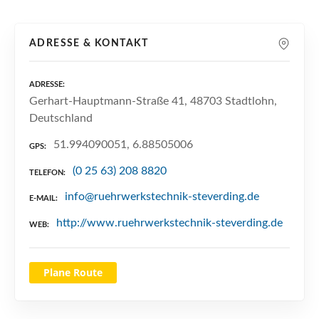
n
ADRESSE & KONTAKT
ADRESSE
Gerhart-Hauptmann-Straße 41, 48703 Stadtlohn,
Deutschland
51.994090051, 6.88505006
GPS
(0 25 63) 208 8820
TELEFON
info@ruehrwerkstechnik-steverding.de
E-MAIL
http://www.ruehrwerkstechnik-steverding.de
WEB
Plane Route