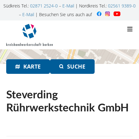
Südkreis Tel.:
02871 2524-0
–
E-Mail
| Nordkreis Tel.:
02561 9389-0
–
E-Mail
| Besuchen Sie uns auch auf
Z
u
m
I
n
h
KARTE
SUCHE
a
l
t
s
Steverding
p
r
Rührwerkstechnik GmbH
i
n
g
e