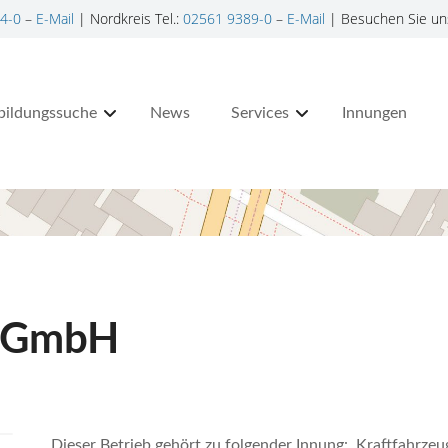
4-0
–
E-Mail
| Nordkreis Tel.:
02561 9389-0
–
E-Mail
| Besuchen Sie un
bildungssuche
News
Services
Innungen
e GmbH
Dieser Betrieb gehört zu folgender Innung: Kraftfahrzeu