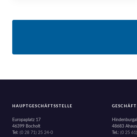
HAUPTGESCHÄFTSSTELLE
GESCHÄFT
Europaplatz 17
Hindenburgal
46399 Bocholt
48683 Ahaus
Tel:
(0 28 71) 25 24-0
Tel.:
(0 25 61