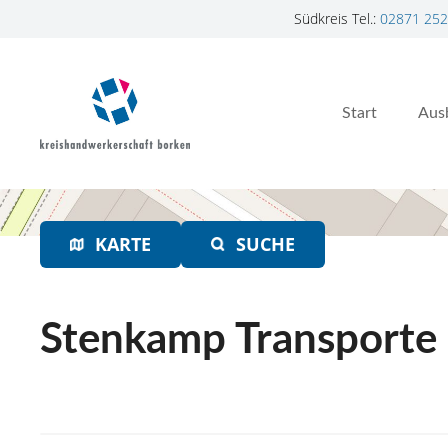
Südkreis Tel.:
02871 252
Z
u
m
Start
Aus
I
n
h
a
l
t
KARTE
SUCHE
s
p
r
Stenkamp Transport
i
n
g
e
n