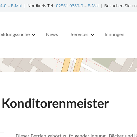
4-0
–
E-Mail
| Nordkreis Tel.:
02561 9389-0
–
E-Mail
| Besuchen Sie un
bildungssuche
News
Services
Innungen
 Konditorenmeister
Dieser Betrieb gehört zu folgender Innung: Bäcker und