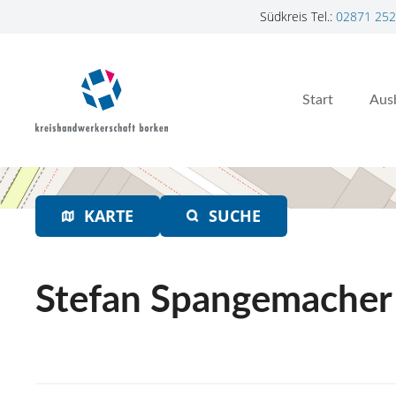
Südkreis Tel.:
02871 252
Z
u
m
Start
Aus
I
n
h
a
l
t
KARTE
SUCHE
s
p
r
Stefan Spangemacher
i
n
g
e
n