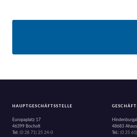
HAUPTGESCHÄFTSSTELLE
GESCHÄFT
Europaplatz 17
Hindenburgal
46399 Bocholt
48683 Ahaus
Tel:
(0 28 71) 25 24-0
Tel.:
(0 25 61