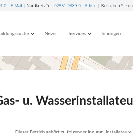
4-0
–
E-Mail
| Nordkreis Tel.:
02561 9389-0
–
E-Mail
| Besuchen Sie un
bildungssuche
News
Services
Innungen
as- u. Wasserinstallate
Dieser Betrieb gehört zu folgender Innung: Installateu