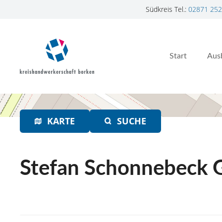
Südkreis Tel.:
02871 252
Z
u
m
Start
Aus
I
n
h
a
l
t
KARTE
SUCHE
s
p
r
Stefan Schonnebeck G
i
n
g
e
n