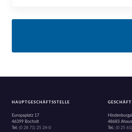
HAUPTGESCHÄFTSSTELLE
GESCHÄFT
Europaplatz 17
Hindenburgal
46399 Bocholt
48683 Ahaus
Tel:
(0 28 71) 25 24-0
Tel.:
(0 25 61