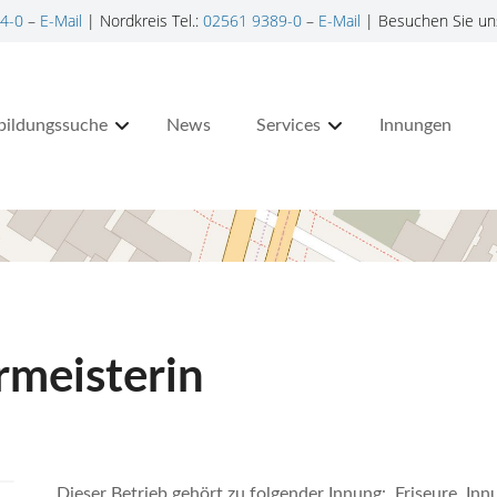
4-0
–
E-Mail
| Nordkreis Tel.:
02561 9389-0
–
E-Mail
| Besuchen Sie un
bildungssuche
News
Services
Innungen
rmeisterin
Dieser Betrieb gehört zu folgender Innung: Friseure, In