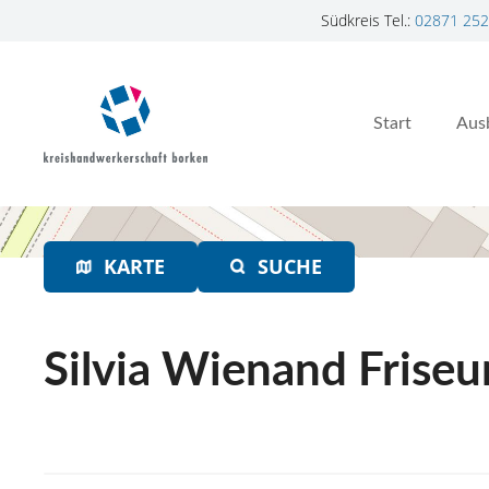
Südkreis Tel.:
02871 252
Z
u
m
Start
Aus
I
n
h
a
l
t
KARTE
SUCHE
s
p
r
Silvia Wienand Friseu
i
n
g
e
n