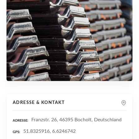
n
ADRESSE & KONTAKT
Franzstr. 26, 46395 Bocholt, Deutschland
ADRESSE
51.8325916, 6.6246742
GPS