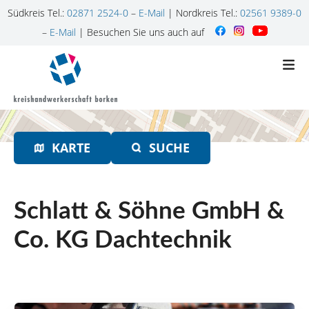
Südkreis Tel.:
02871 2524-0
–
E-Mail
| Nordkreis Tel.:
02561 9389-0
–
E-Mail
| Besuchen Sie uns auch auf
Z
u
m
I
n
h
KARTE
SUCHE
a
l
t
s
Schlatt & Söhne GmbH &
p
r
Co. KG Dachtechnik
i
n
g
e