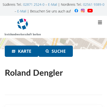
Südkreis Tel.:
02871 2524-0
–
E-Mail
| Nordkreis Tel.:
02561 9389-0
–
E-Mail
| Besuchen Sie uns auch auf
Z
u
m
I
n
h
KARTE
SUCHE
a
l
t
s
Roland Dengler
p
r
i
n
g
e