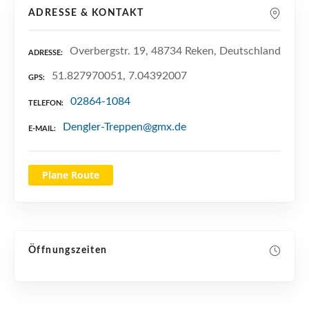
n
ADRESSE & KONTAKT
Overbergstr. 19, 48734 Reken, Deutschland
ADRESSE
51.827970051, 7.04392007
GPS
02864-1084
TELEFON
Dengler-Treppen@gmx.de
E-MAIL
Plane Route
Öffnungszeiten