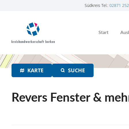
Südkreis Tel.:
02871 252
Z
u
m
Start
Aus
I
n
h
a
l
t
KARTE
SUCHE
s
p
r
Revers Fenster & me
i
n
g
e
n