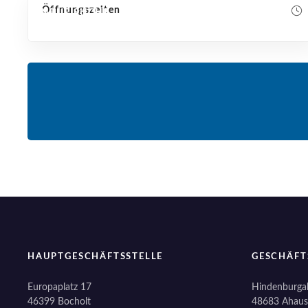
Öffnungszeiten
NEUE SUCHE
HAUPTGESCHÄFTSSTELLE
GESCHÄFT
Europaplatz 17
Hindenburgal
46399 Bocholt
48683 Ahaus