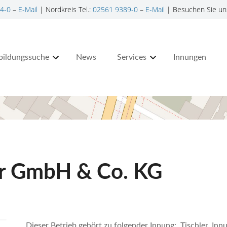
4-0
–
E-Mail
| Nordkreis Tel.:
02561 9389-0
–
E-Mail
| Besuchen Sie un
bildungssuche
News
Services
Innungen
hr GmbH & Co. KG
Dieser Betrieb gehört zu folgender Innung: Tischler, In