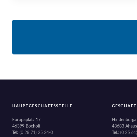
HAUPTGESCHÄFTSSTELLE
GESCHÄFT
Europaplatz 17
Hindenburgal
46399 Bocholt
48683 Ahaus
Tel:
(0 28 71) 25 24-0
Tel.:
(0 25 61