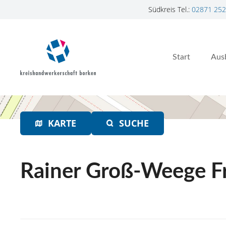
Südkreis Tel.:
02871 252
Z
u
m
Start
Aus
I
n
h
a
l
t
KARTE
SUCHE
s
p
r
Rainer Groß-Weege Fr
i
n
g
e
n