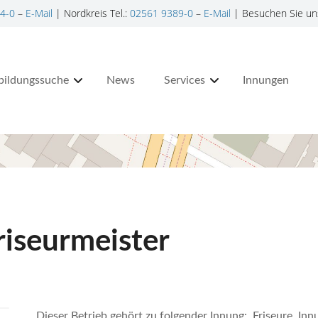
4-0
–
E-Mail
| Nordkreis Tel.:
02561 9389-0
–
E-Mail
| Besuchen Sie un
bildungssuche
News
Services
Innungen
iseurmeister
Dieser Betrieb gehört zu folgender Innung: Friseure, I