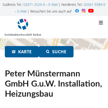
Südkreis Tel.:
02871 2524-0
–
E-Mail
| Nordkreis Tel.:
02561 9389-0
–
E-Mail
| Besuchen Sie uns auch auf
Z
u
m
I
n
h
KARTE
SUCHE
a
l
t
s
Peter Münstermann
p
r
GmbH G.u.W. Installation,
i
Heizungsbau
n
g
e