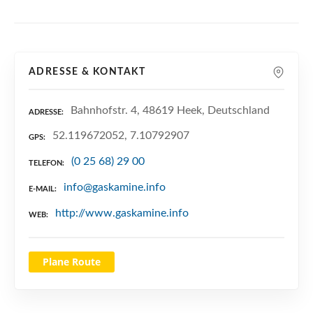
n
ADRESSE & KONTAKT
Bahnhofstr. 4, 48619 Heek, Deutschland
ADRESSE
52.119672052, 7.10792907
GPS
(0 25 68) 29 00
TELEFON
info@gaskamine.info
E-MAIL
http://www.gaskamine.info
WEB
Plane Route