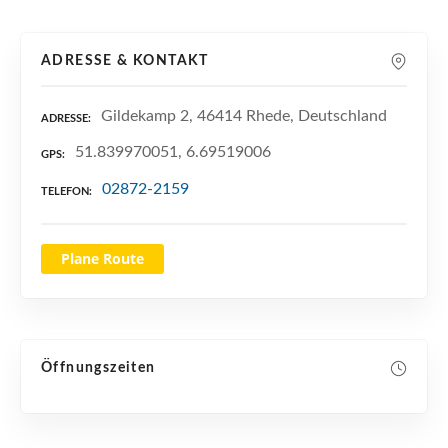
n
ADRESSE & KONTAKT
Gildekamp 2, 46414 Rhede, Deutschland
ADRESSE
51.839970051, 6.69519006
GPS
02872-2159
TELEFON
Plane Route
Öffnungszeiten