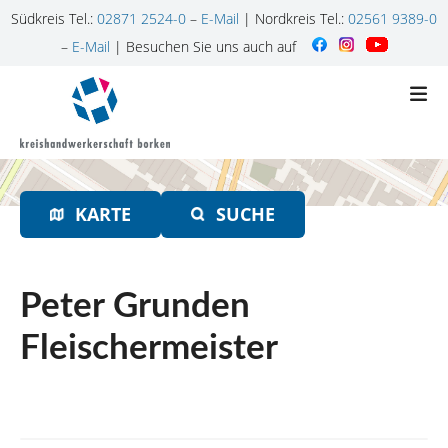
Südkreis Tel.:
02871 2524-0
–
E-Mail
| Nordkreis Tel.:
02561 9389-0
–
E-Mail
| Besuchen Sie uns auch auf
Z
u
m
I
n
h
KARTE
SUCHE
a
l
t
s
Peter Grunden
p
r
Fleischermeister
i
n
g
e