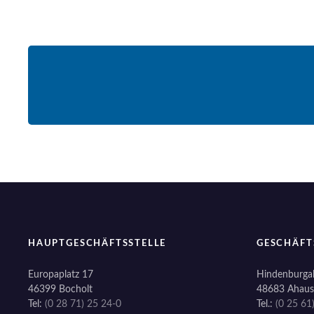
HAUPTGESCHÄFTSSTELLE
GESCHÄFT
Europaplatz 17
Hindenburgal
46399 Bocholt
48683 Ahaus
Tel:
(0 28 71) 25 24-0
Tel.:
(0 25 61