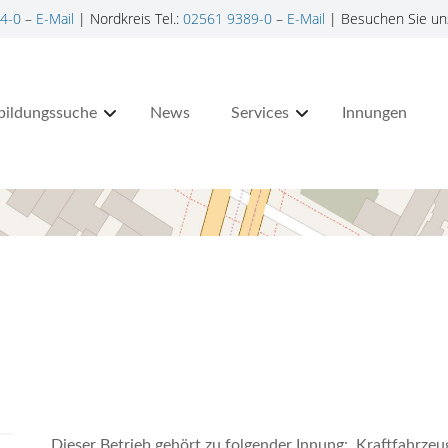
4-0
–
E-Mail
| Nordkreis Tel.:
02561 9389-0
–
E-Mail
| Besuchen Sie un
bildungssuche
News
Services
Innungen
Dieser Betrieb gehört zu folgender Innung: Kraftfahrzeu