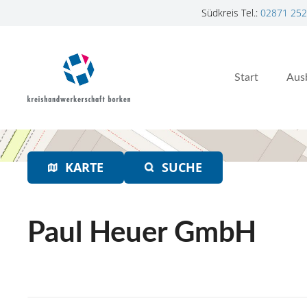
Südkreis Tel.:
02871 252
Z
u
m
Start
Aus
I
n
h
a
l
t
KARTE
SUCHE
s
p
r
Paul Heuer GmbH
i
n
g
e
n