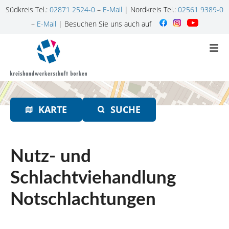
Südkreis Tel.:
02871 2524-0
–
E-Mail
| Nordkreis Tel.:
02561 9389-0
–
E-Mail
| Besuchen Sie uns auch auf
Z
u
m
I
n
h
KARTE
SUCHE
a
l
t
s
Nutz- und
p
r
Schlachtviehandlung
i
Notschlachtungen
n
g
e