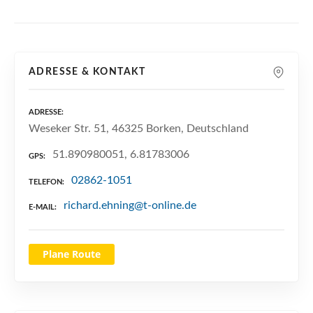
n
ADRESSE & KONTAKT
ADRESSE
Weseker Str. 51, 46325 Borken, Deutschland
51.890980051, 6.81783006
GPS
02862-1051
TELEFON
richard.ehning@t-online.de
E-MAIL
Plane Route