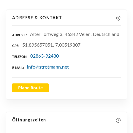
n
ADRESSE & KONTAKT
Alter Torfweg 3, 46342 Velen, Deutschland
ADRESSE
51.895657051, 7.00519807
GPS
02863-92430
TELEFON
info@strotmann.net
E-MAIL
Plane Route
Öffnungszeiten