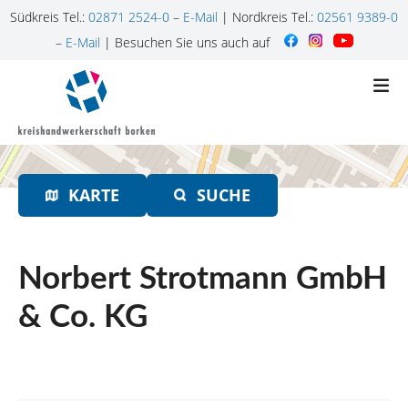
Südkreis Tel.:
02871 2524-0
–
E-Mail
| Nordkreis Tel.:
02561 9389-0
–
E-Mail
| Besuchen Sie uns auch auf
Z
u
m
I
n
h
KARTE
SUCHE
a
l
t
s
Norbert Strotmann GmbH
p
r
& Co. KG
i
n
g
e