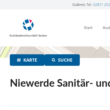
Südkreis Tel.:
02871 252
Z
u
m
Start
Aus
I
n
h
a
l
t
KARTE
SUCHE
s
p
r
Niewerde Sanitär- u
i
n
g
e
n