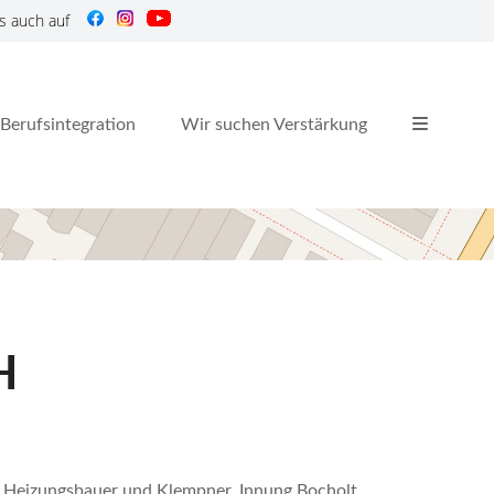
s auch auf
Berufsintegration
Wir suchen Verstärkung
H
e, Heizungsbauer und Klempner, Innung Bocholt