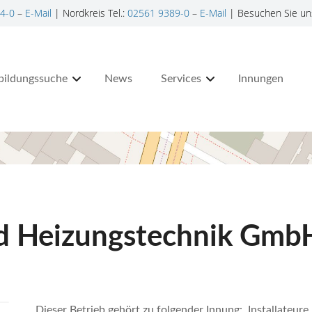
4-0
–
E-Mail
| Nordkreis Tel.:
02561 9389-0
–
E-Mail
| Besuchen Sie un
bildungssuche
News
Services
Innungen
nd Heizungstechnik Gmb
Dieser Betrieb gehört zu folgender Innung: Installateur