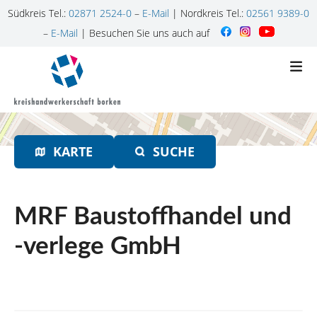
Südkreis Tel.:
02871 2524-0
–
E-Mail
| Nordkreis Tel.:
02561 9389-0
–
E-Mail
| Besuchen Sie uns auch auf
Z
u
m
I
n
h
KARTE
SUCHE
a
l
t
s
MRF Baustoffhandel und
p
r
-verlege GmbH
i
n
g
e