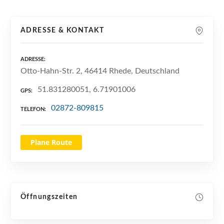
n
ADRESSE & KONTAKT
ADRESSE
Otto-Hahn-Str. 2, 46414 Rhede, Deutschland
51.831280051, 6.71901006
GPS
02872-809815
TELEFON
Plane Route
Öffnungszeiten