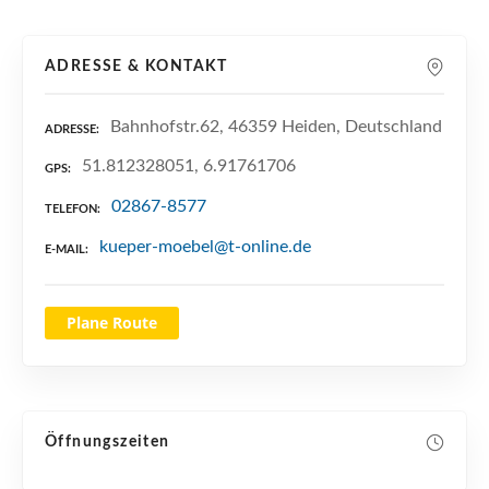
n
ADRESSE & KONTAKT
Bahnhofstr.62, 46359 Heiden, Deutschland
ADRESSE
51.812328051, 6.91761706
GPS
02867-8577
TELEFON
kueper-moebel@t-online.de
E-MAIL
Plane Route
Öffnungszeiten