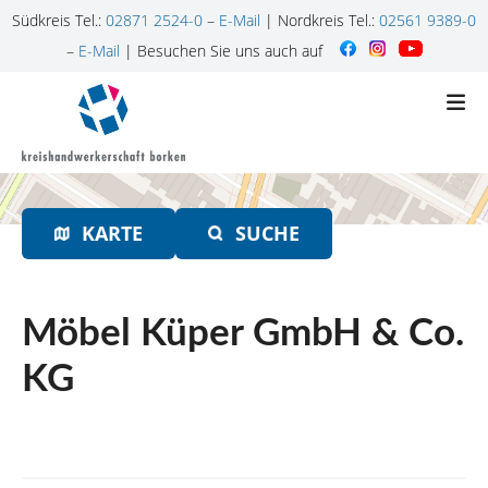
Südkreis Tel.:
02871 2524-0
–
E-Mail
| Nordkreis Tel.:
02561 9389-0
–
E-Mail
| Besuchen Sie uns auch auf
Z
u
m
I
n
h
KARTE
SUCHE
a
l
t
s
Möbel Küper GmbH & Co.
p
r
KG
i
n
g
e