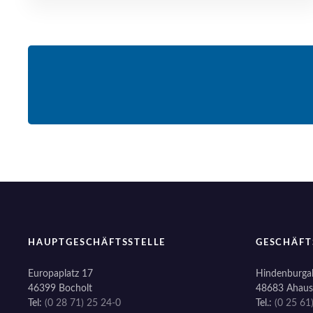
HAUPTGESCHÄFTSSTELLE
GESCHÄFT
Europaplatz 17
Hindenburgal
46399 Bocholt
48683 Ahaus
Tel:
(0 28 71) 25 24-0
Tel.:
(0 25 61