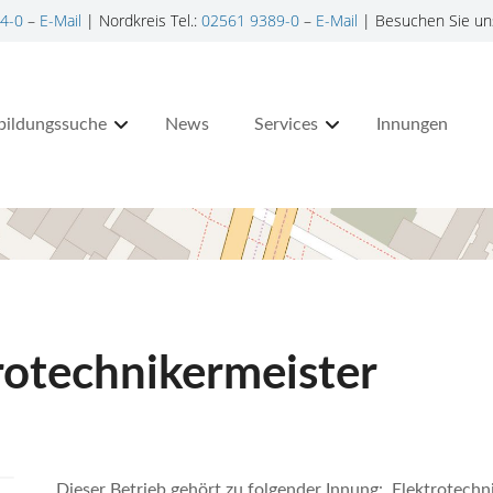
4-0
–
E-Mail
| Nordkreis Tel.:
02561 9389-0
–
E-Mail
| Besuchen Sie un
bildungssuche
News
Services
Innungen
rotechnikermeister
Dieser Betrieb gehört zu folgender Innung: Elektrotechn