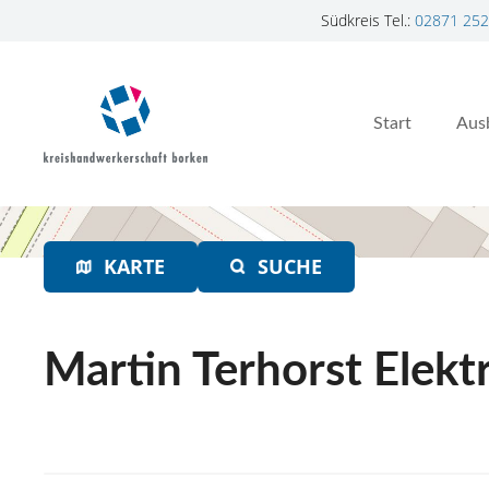
Südkreis Tel.:
02871 252
Z
u
m
Start
Aus
I
n
h
a
l
t
KARTE
SUCHE
s
p
r
Martin Terhorst Elekt
i
n
g
e
n