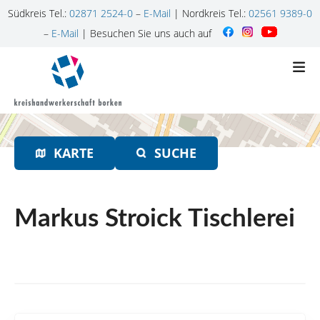
Südkreis Tel.:
02871 2524-0
–
E-Mail
| Nordkreis Tel.:
02561 9389-0
–
E-Mail
| Besuchen Sie uns auch auf
Z
u
m
I
n
h
KARTE
SUCHE
a
l
t
s
Markus Stroick Tischlerei
p
r
i
n
g
e