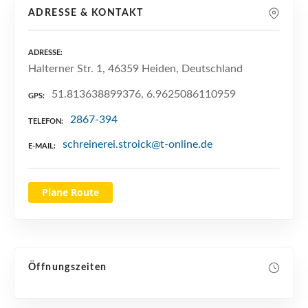
n
ADRESSE & KONTAKT
ADRESSE
Halterner Str. 1, 46359 Heiden, Deutschland
51.813638899376, 6.9625086110959
GPS
2867-394
TELEFON
schreinerei.stroick@t-online.de
E-MAIL
Plane Route
Öffnungszeiten