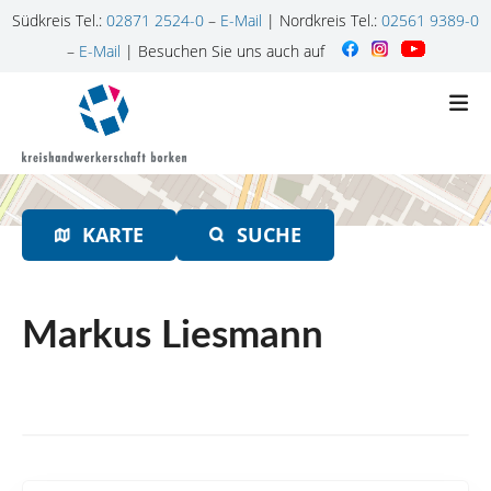
Südkreis Tel.:
02871 2524-0
–
E-Mail
| Nordkreis Tel.:
02561 9389-0
–
E-Mail
| Besuchen Sie uns auch auf
Z
u
m
I
n
h
KARTE
SUCHE
a
l
t
s
Markus Liesmann
p
r
i
n
g
e