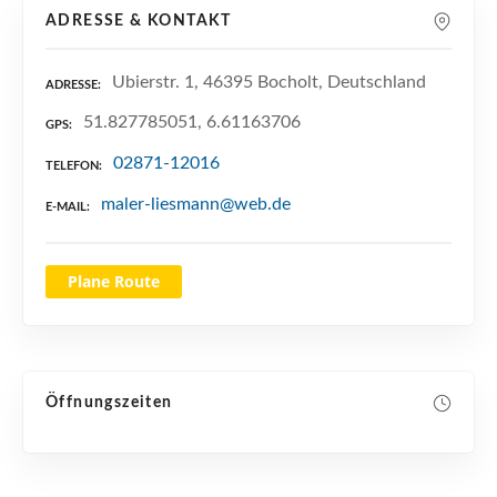
n
ADRESSE & KONTAKT
Ubierstr. 1, 46395 Bocholt, Deutschland
ADRESSE
51.827785051, 6.61163706
GPS
02871-12016
TELEFON
maler-liesmann@web.de
E-MAIL
Plane Route
Öffnungszeiten