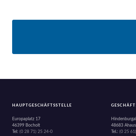
HAUPTGESCHÄFTSSTELLE
GESCHÄFT
Europaplatz 17
Hindenburgal
46399 Bocholt
48683 Ahaus
Tel:
(0 28 71) 25 24-0
Tel.:
(0 25 61