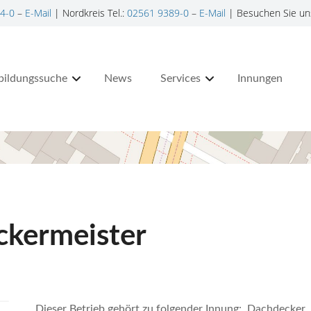
4-0
–
E-Mail
| Nordkreis Tel.:
02561 9389-0
–
E-Mail
| Besuchen Sie un
bildungssuche
News
Services
Innungen
ckermeister
Dieser Betrieb gehört zu folgender Innung: Dachdecker