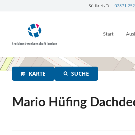
Südkreis Tel.:
02871 252
Z
u
m
Start
Aus
I
n
h
a
l
t
KARTE
SUCHE
s
p
r
Mario Hüfing Dachde
i
n
g
e
n