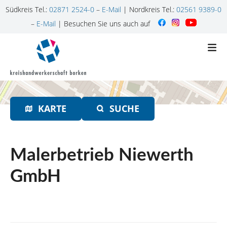
Südkreis Tel.:
02871 2524-0
–
E-Mail
| Nordkreis Tel.:
02561 9389-0
–
E-Mail
| Besuchen Sie uns auch auf
Z
u
m
I
n
h
KARTE
SUCHE
a
l
t
s
Malerbetrieb Niewerth
p
r
GmbH
i
n
g
e