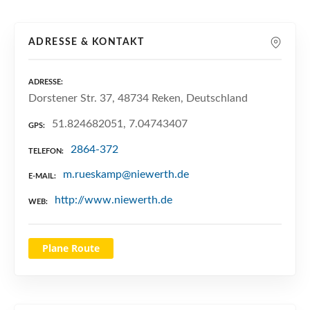
n
ADRESSE & KONTAKT
ADRESSE
Dorstener Str. 37, 48734 Reken, Deutschland
51.824682051, 7.04743407
GPS
2864-372
TELEFON
m.rueskamp@niewerth.de
E-MAIL
http://www.niewerth.de
WEB
Plane Route