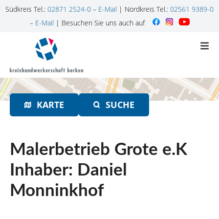
Südkreis Tel.:
02871 2524-0
–
E-Mail
| Nordkreis Tel.:
02561 9389-0
–
E-Mail
| Besuchen Sie uns auch auf
Z
u
m
I
n
h
KARTE
SUCHE
a
l
t
s
Malerbetrieb Grote e.K
p
r
Inhaber: Daniel
i
Monninkhof
n
g
e