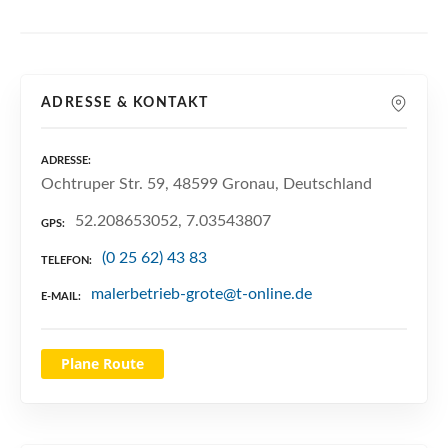
n
ADRESSE & KONTAKT
ADRESSE
Ochtruper Str. 59, 48599 Gronau, Deutschland
52.208653052, 7.03543807
GPS
(0 25 62) 43 83
TELEFON
malerbetrieb-grote@t-online.de
E-MAIL
Plane Route