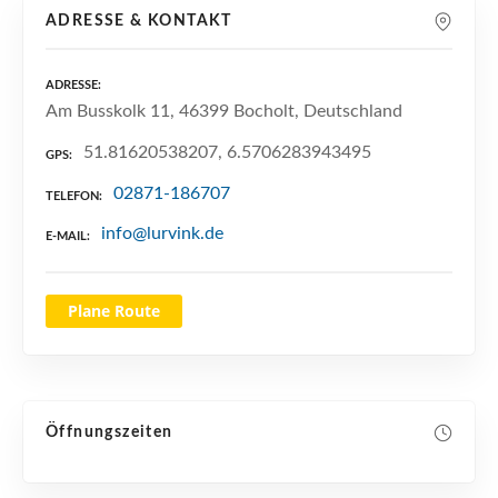
n
ADRESSE & KONTAKT
ADRESSE
Am Busskolk 11, 46399 Bocholt, Deutschland
51.81620538207, 6.5706283943495
GPS
02871-186707
TELEFON
info@lurvink.de
E-MAIL
Plane Route
Öffnungszeiten