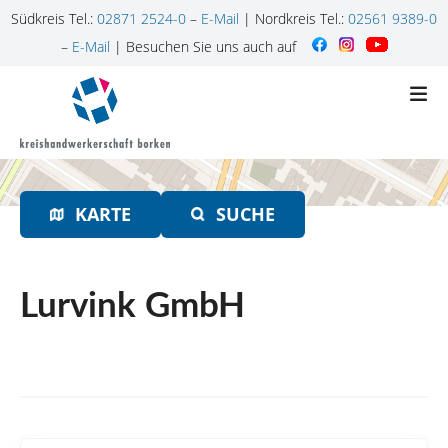
Südkreis Tel.:
02871 2524-0
–
E-Mail
| Nordkreis Tel.:
02561 9389-0
–
E-Mail
| Besuchen Sie uns auch auf
Z
u
m
I
n
h
KARTE
SUCHE
a
l
t
s
Lurvink GmbH
p
r
i
n
g
e