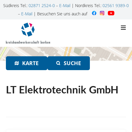
Südkreis Tel.:
02871 2524-0
–
E-Mail
| Nordkreis Tel.:
02561 9389-0
–
E-Mail
| Besuchen Sie uns auch auf
Z
u
m
I
n
h
KARTE
SUCHE
a
l
t
s
LT Elektrotechnik GmbH
p
r
i
n
g
e