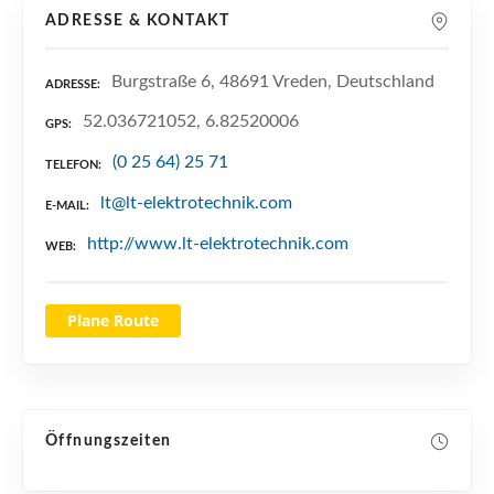
n
ADRESSE & KONTAKT
Burgstraße 6, 48691 Vreden, Deutschland
ADRESSE
52.036721052, 6.82520006
GPS
(0 25 64) 25 71
TELEFON
lt@lt-elektrotechnik.com
E-MAIL
http://www.lt-elektrotechnik.com
WEB
Plane Route
Öffnungszeiten