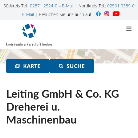
Südkreis Tel.:
02871 2524-0
–
E-Mail
| Nordkreis Tel.:
02561 9389-0
–
E-Mail
| Besuchen Sie uns auch auf
Z
u
m
I
n
h
KARTE
SUCHE
a
l
t
s
Leiting GmbH & Co. KG
p
r
Dreherei u.
i
Maschinenbau
n
g
e