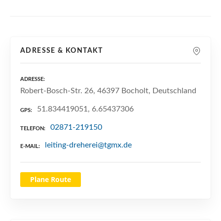
n
ADRESSE & KONTAKT
ADRESSE
Robert-Bosch-Str. 26, 46397 Bocholt, Deutschland
51.834419051, 6.65437306
GPS
02871-219150
TELEFON
leiting-dreherei@tgmx.de
E-MAIL
Plane Route