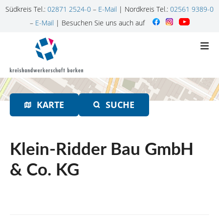
Südkreis Tel.:
02871 2524-0
–
E-Mail
| Nordkreis Tel.:
02561 9389-0
–
E-Mail
| Besuchen Sie uns auch auf
Z
u
m
I
n
h
KARTE
SUCHE
a
l
t
s
Klein-Ridder Bau GmbH
p
r
& Co. KG
i
n
g
e