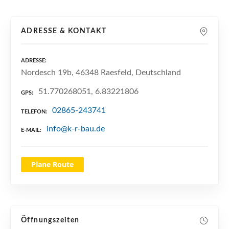
n
ADRESSE & KONTAKT
ADRESSE
Nordesch 19b, 46348 Raesfeld, Deutschland
51.770268051, 6.83221806
GPS
02865-243741
TELEFON
info@k-r-bau.de
E-MAIL
Plane Route
Öffnungszeiten