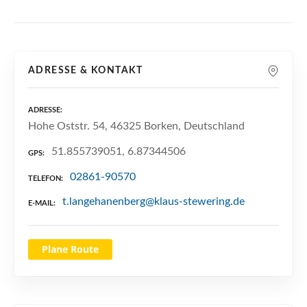
n
ADRESSE & KONTAKT
ADRESSE
Hohe Oststr. 54, 46325 Borken, Deutschland
51.855739051, 6.87344506
GPS
02861-90570
TELEFON
t.langehanenberg@klaus-stewering.de
E-MAIL
Plane Route