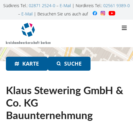
Südkreis Tel.:
02871 2524-0
–
E-Mail
| Nordkreis Tel.:
02561 9389-0
–
E-Mail
| Besuchen Sie uns auch auf
Z
u
m
I
n
h
KARTE
SUCHE
a
l
t
s
Klaus Stewering GmbH &
p
r
Co. KG
i
Bauunternehmung
n
g
e