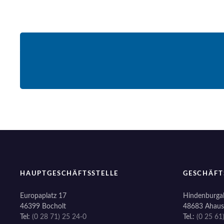
HAUPTGESCHÄFTSSTELLE
GESCHÄFT
Europaplatz 17
Hindenburgal
46399 Bocholt
48683 Ahaus
Tel:
(0 28 71) 25 24-0
Tel.:
(0 25 61