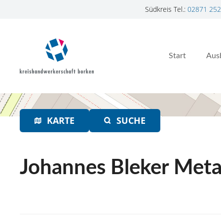
Südkreis Tel.:
02871 252
Z
u
m
Start
Aus
I
n
h
a
l
t
KARTE
SUCHE
s
p
r
Johannes Bleker Meta
i
n
g
e
n