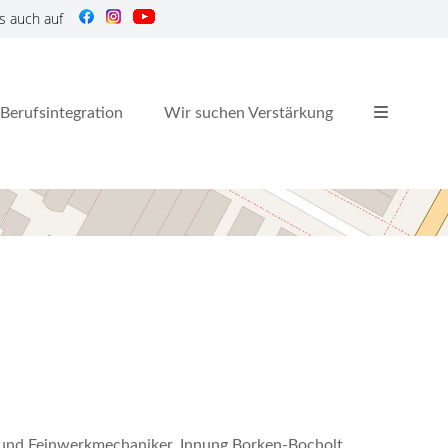
s auch auf
Berufsintegration
Wir suchen Verstärkung
r und Feinwerkmechaniker, Innung Borken-Bocholt