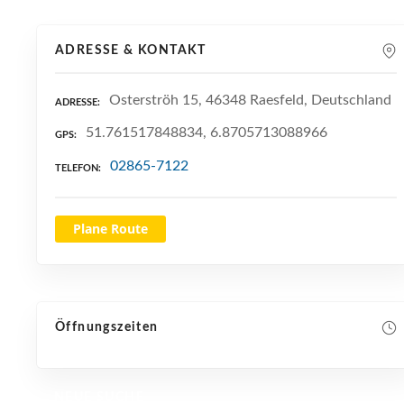
ADRESSE & KONTAKT
Osterströh 15, 46348 Raesfeld, Deutschland
ADRESSE
51.761517848834, 6.8705713088966
GPS
02865-7122
TELEFON
Plane Route
Öffnungszeiten
NEUE SUCHE