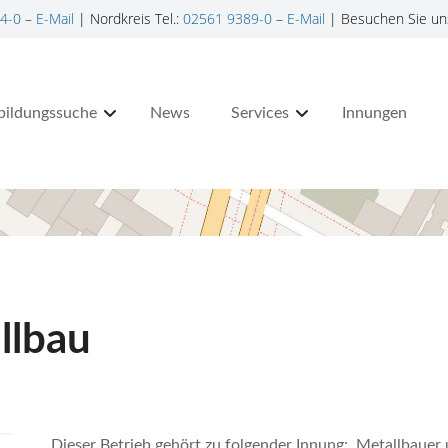
4-0
–
E-Mail
| Nordkreis Tel.:
02561 9389-0
–
E-Mail
| Besuchen Sie un
bildungssuche
News
Services
Innungen
llbau
Dieser Betrieb gehört zu folgender Innung: Metallbaue