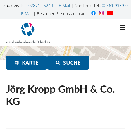
Südkreis Tel.:
02871 2524-0
–
E-Mail
| Nordkreis Tel.:
02561 9389-0
–
E-Mail
| Besuchen Sie uns auch auf
Z
u
m
I
n
h
KARTE
SUCHE
a
l
t
s
Jörg Kropp GmbH & Co.
p
r
KG
i
n
g
e