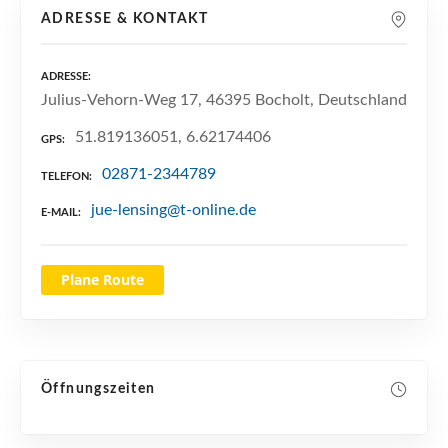
n
ADRESSE & KONTAKT
ADRESSE
Julius-Vehorn-Weg 17, 46395 Bocholt, Deutschland
51.819136051, 6.62174406
GPS
02871-2344789
TELEFON
jue-lensing@t-online.de
E-MAIL
Plane Route
Öffnungszeiten