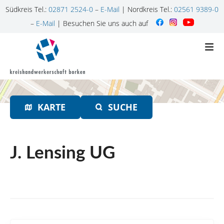
Südkreis Tel.:
02871 2524-0
–
E-Mail
| Nordkreis Tel.:
02561 9389-0
–
E-Mail
| Besuchen Sie uns auch auf
Z
u
m
I
n
h
KARTE
SUCHE
a
l
t
s
J. Lensing UG
p
r
i
n
g
e