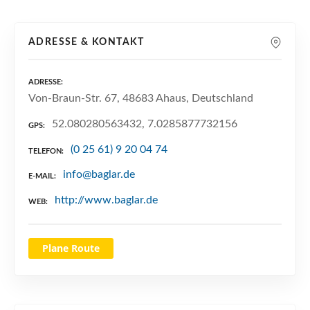
n
ADRESSE & KONTAKT
ADRESSE
Von-Braun-Str. 67, 48683 Ahaus, Deutschland
52.080280563432, 7.0285877732156
GPS
(0 25 61) 9 20 04 74
TELEFON
info@baglar.de
E-MAIL
http://www.baglar.de
WEB
Plane Route