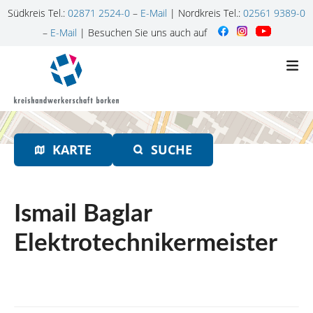
Südkreis Tel.:
02871 2524-0
–
E-Mail
| Nordkreis Tel.:
02561 9389-0
–
E-Mail
| Besuchen Sie uns auch auf
Z
u
m
I
n
h
KARTE
SUCHE
a
l
t
s
Ismail Baglar
p
r
Elektrotechnikermeister
i
n
g
e