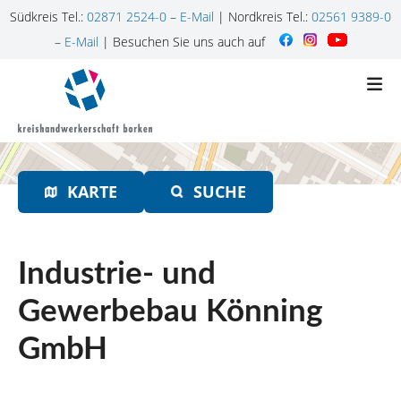
Südkreis Tel.:
02871 2524-0
–
E-Mail
| Nordkreis Tel.:
02561 9389-0
–
E-Mail
| Besuchen Sie uns auch auf
Z
u
m
I
n
h
KARTE
SUCHE
a
l
t
s
Industrie- und
p
r
Gewerbebau Könning
i
GmbH
n
g
e