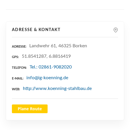
n
ADRESSE & KONTAKT
Landwehr 61, 46325 Borken
ADRESSE
51.8541287, 6.8816419
GPS
Tel.: 02861-9082020
TELEFON
info@ig-koenning.de
E-MAIL
http://www.koenning-stahlbau.de
WEB
Plane Route