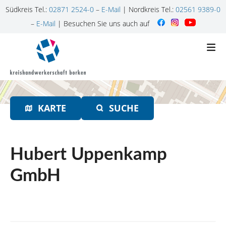
Südkreis Tel.:
02871 2524-0
–
E-Mail
| Nordkreis Tel.:
02561 9389-0
–
E-Mail
| Besuchen Sie uns auch auf
Z
u
m
I
n
h
KARTE
SUCHE
a
l
t
s
Hubert Uppenkamp
p
r
GmbH
i
n
g
e