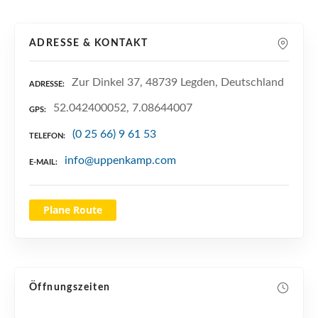
n
ADRESSE & KONTAKT
Zur Dinkel 37, 48739 Legden, Deutschland
ADRESSE
52.042400052, 7.08644007
GPS
(0 25 66) 9 61 53
TELEFON
info@uppenkamp.com
E-MAIL
Plane Route
Öffnungszeiten