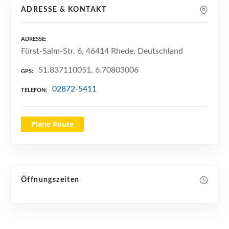
n
ADRESSE & KONTAKT
ADRESSE
Fürst-Salm-Str. 6, 46414 Rhede, Deutschland
51.837110051, 6.70803006
GPS
02872-5411
TELEFON
Plane Route
Öffnungszeiten