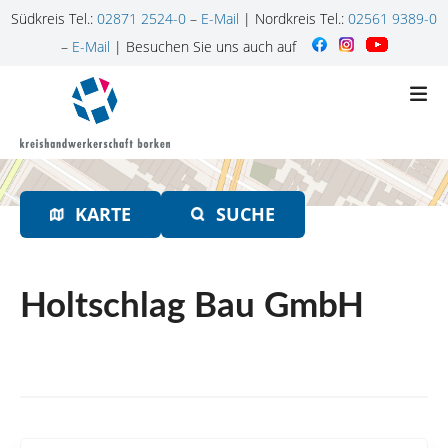
Südkreis Tel.:
02871 2524-0
–
E-Mail
| Nordkreis Tel.:
02561 9389-0
–
E-Mail
| Besuchen Sie uns auch auf
Z
u
m
I
n
h
KARTE
SUCHE
a
l
t
s
Holtschlag Bau GmbH
p
r
i
n
g
e