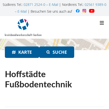
Südkreis Tel.:
02871 2524-0
–
E-Mail
| Nordkreis Tel.:
02561 9389-0
–
E-Mail
| Besuchen Sie uns auch auf
Z
u
m
I
n
h
KARTE
SUCHE
a
l
t
s
Hoffstädte
p
r
Fußbodentechnik
i
n
g
e