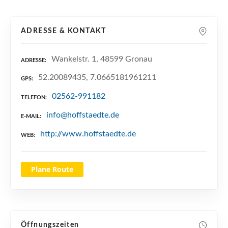
n
ADRESSE & KONTAKT
Wankelstr. 1, 48599 Gronau
ADRESSE
52.20089435, 7.0665181961211
GPS
02562-991182
TELEFON
info@hoffstaedte.de
E-MAIL
http://www.hoffstaedte.de
WEB
Plane Route
Öffnungszeiten