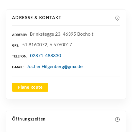
n
ADRESSE & KONTAKT
Brinkstegge 23, 46395 Bocholt
ADRESSE
51.8160072, 6.5760017
GPS
02871-488330
TELEFON
JochenHilgenberg@gmx.de
E-MAIL
Plane Route
Öffnungszeiten