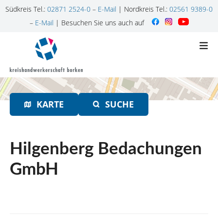
Südkreis Tel.:
02871 2524-0
–
E-Mail
| Nordkreis Tel.:
02561 9389-0
–
E-Mail
| Besuchen Sie uns auch auf
Z
u
m
I
n
h
KARTE
SUCHE
a
l
t
s
Hilgenberg Bedachungen
p
r
GmbH
i
n
g
e