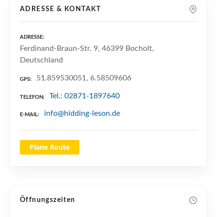
n
ADRESSE & KONTAKT
ADRESSE
Ferdinand-Braun-Str. 9, 46399 Bocholt,
Deutschland
51.859530051, 6.58509606
GPS
Tel.: 02871-1897640
TELEFON
info@hidding-leson.de
E-MAIL
Plane Route
Öffnungszeiten