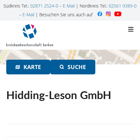
Südkreis Tel.:
02871 2524-0
–
E-Mail
| Nordkreis Tel.:
02561 9389-0
–
E-Mail
| Besuchen Sie uns auch auf
Z
u
m
I
n
h
KARTE
SUCHE
a
l
t
s
Hidding-Leson GmbH
p
r
i
n
g
e