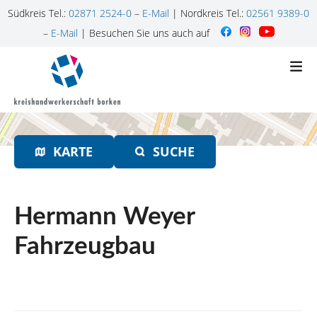
Südkreis Tel.:
02871 2524-0
–
E-Mail
| Nordkreis Tel.:
02561 9389-0
–
E-Mail
| Besuchen Sie uns auch auf
Z
u
m
I
n
h
KARTE
SUCHE
a
l
t
s
Hermann Weyer
p
r
Fahrzeugbau
i
n
g
e