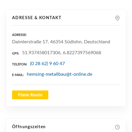
n
ADRESSE & KONTAKT
ADRESSE
Daimlerstraße 17, 46354 Südlohn, Deutschland
51.937458017306, 6.8227397569068
GPS
(0 28 62) 9 60 47
TELEFON
hemsing-metallbau@t-online.de
E-MAIL
Plane Route
Öffnungszeiten