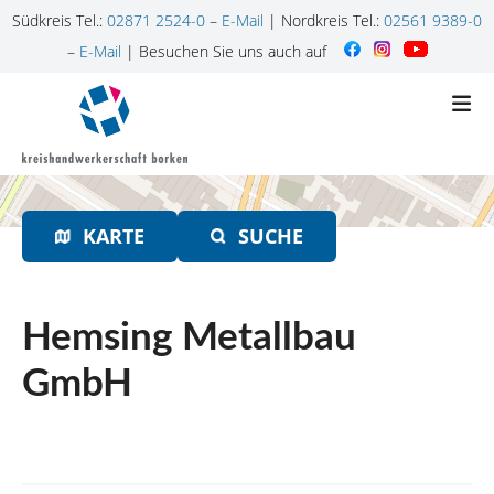
Südkreis Tel.:
02871 2524-0
–
E-Mail
| Nordkreis Tel.:
02561 9389-0
–
E-Mail
| Besuchen Sie uns auch auf
Z
u
m
I
n
h
KARTE
SUCHE
a
l
t
s
Hemsing Metallbau
p
r
GmbH
i
n
g
e