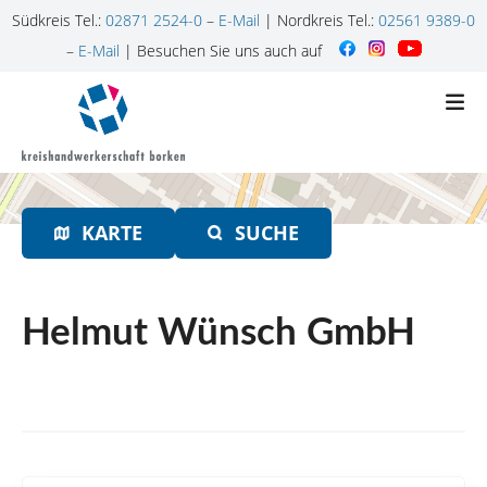
Südkreis Tel.:
02871 2524-0
–
E-Mail
| Nordkreis Tel.:
02561 9389-0
–
E-Mail
| Besuchen Sie uns auch auf
Z
u
m
I
n
h
KARTE
SUCHE
a
l
t
s
Helmut Wünsch GmbH
p
r
i
n
g
e