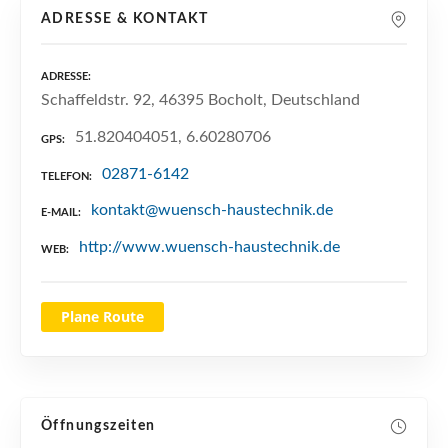
n
ADRESSE & KONTAKT
ADRESSE
Schaffeldstr. 92, 46395 Bocholt, Deutschland
51.820404051, 6.60280706
GPS
02871-6142
TELEFON
kontakt@wuensch-haustechnik.de
E-MAIL
http://www.wuensch-haustechnik.de
WEB
Plane Route
Öffnungszeiten